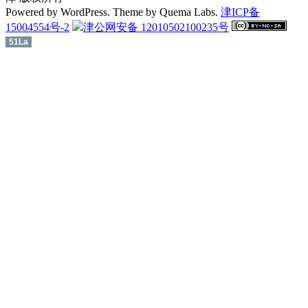
Powered by WordPress. Theme by Quema Labs.
津ICP备
15004554号-2
津公网安备 12010502100235号
51La